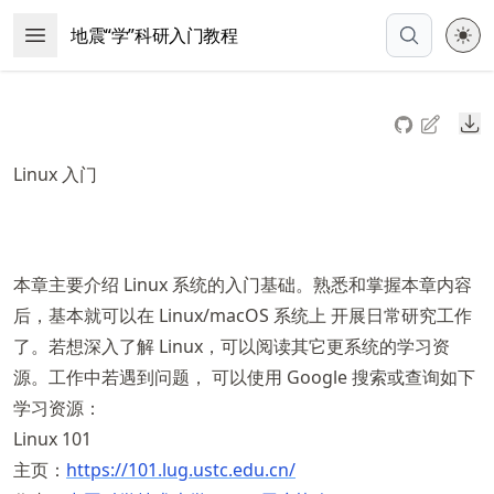
Skip
地震“学”科研入门教程
Open Menu
to
article
frontmatter
Do
Skip
to
Linux 入门
article
content
本章主要介绍 Linux 系统的入门基础。熟悉和掌握本章内容
后，基本就可以在 Linux/macOS 系统上 开展日常研究工作
了。若想深入了解 Linux，可以阅读其它更系统的学习资
源。工作中若遇到问题， 可以使用 Google 搜索或查询如下
学习资源：
Linux 101
主页：
https://
101
.lug
.ustc
.edu
.cn/